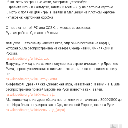
- 2 шт. четырехгранные кости, материал - дерево бук
- Правила игры в Дальдозу, Тавлеи и Мельницу на плотном картоне
- Листы с полями для игры в Тавлеи и Мельницу на плотном картоне
- Упаковка: картонная коробка
Отправка почтой РФ или СДЭК, в Москве самовывоз.
Ручная работа. Сделано в России!
Дальдоза – это скандинавская игра, отдаленно похожая на нарды,
которая была распространена на севере Скандинавии, Финляндии и
России.
ru.wikipedia.org/wiki/Далдос
Латрункули – одна из самых популярных стратегических игр Древнего
Рима, первое упоминание в письменных источниках относится к I веку
н.э.
ru.wikipedia.org/wiki/Латрункули
Хнефатафл - древняя скандинавская игра, известная с III веку н.э. Была
распространена по всей Европе, на Руси известна как Тавлеи.
ru.wikipedia.org/wiki/Хнефатафл
Мельница - одна из древнейших настольных игр, начиная с 3000-2500 до
н.э. Игра была популярна как в Средневековой Европе, так и на Руси.
ru.wikipedia.org/wiki/Мельница_(игра)