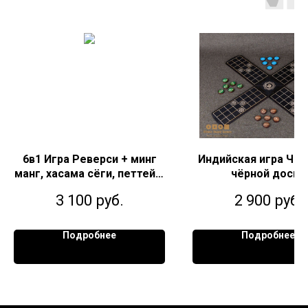
6в1 Игра Реверси + минг
Индийская игра Чау
манг, хасама сёги, петтейя,
чёрной доске
уголки, чапаев на чёрной
3 100
руб.
2 900
руб.
доске
Подробнее
Подробнее